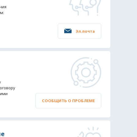
ния
м:
Эл.почта
е
оговору
 ими
СООБЩИТЬ О ПРОБЛЕМЕ
ше