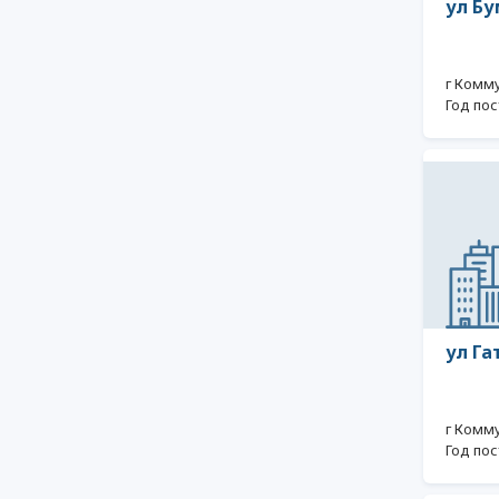
ул Бу
г Комм
Год пос
ул Га
г Комм
Год пос