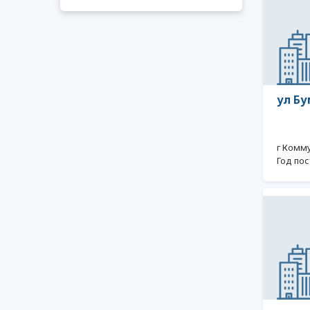
ул Бу
г Комм
Год пос