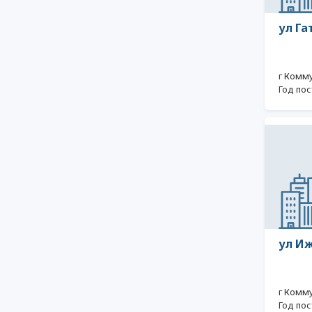
ул Га
г Комм
Год пос
ул Иж
г Комм
Год пос