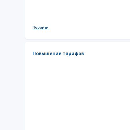
Перейти
Повышени​е тарифов