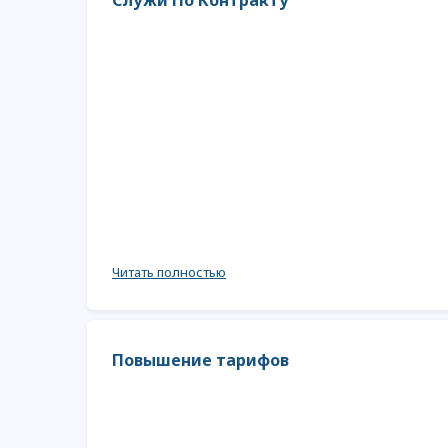
Служи По Контракту
Читать полностью
Повышени​е тарифов